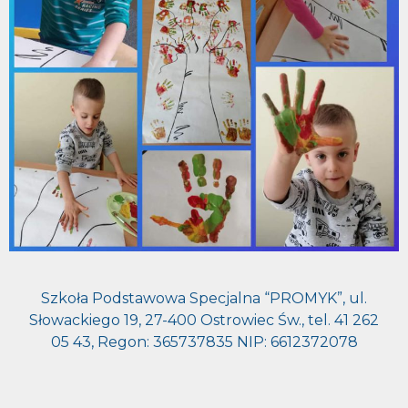
Szkoła Podstawowa Specjalna “PROMYK”, ul.
Słowackiego 19, 27-400 Ostrowiec Św., tel. 41 262
05 43, Regon: 365737835 NIP: 6612372078