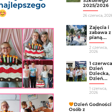
Szkolnego
najlepszego
2025/2026
26 czerwca, 202
Zajęcia i
zabawa z
pianą...
2 czerwca,
2026
1 czerwc
Dzień
Dziecka,
Dzień...
1 czerwca,
2026
Dzień Godności
Osób z