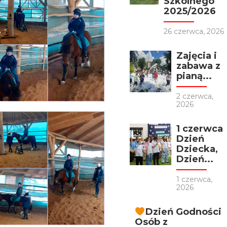
Szkolnego
2025/2026
26 czerwca, 2026
Zajęcia i
zabawa z
pianą...
2 czerwca,
2026
1 czerwca
Dzień
Dziecka,
Dzień...
1 czerwca,
2026
Dzień Godności
Osób z