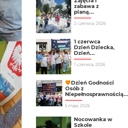
Zajęcia i
zabawa z
pianą...
2 czerwca, 2026
1 czerwca
Dzień Dziecka,
Dzień...
1 czerwca, 2026
Dzień Godności
Osób z
Niepełnosprawnością..
5 maja, 2026
Nocowanka w
Szkole