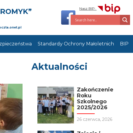
Nasz BIP:
PROMYK”
oczta.onet.pl
zpieczeństwa
Standardy Ochrony Małoletnich
BIP
Aktualności
Zakończenie
Roku
Szkolnego
2025/2026
26 czerwca, 2026