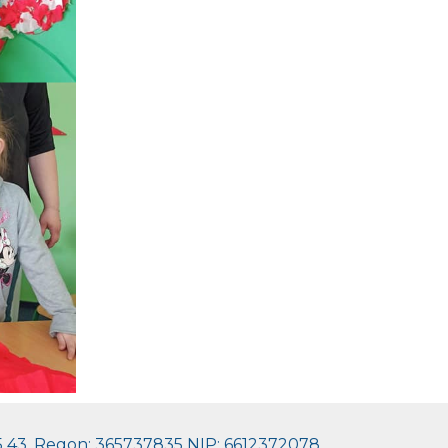
05 43, Regon: 365737835 NIP: 6612372078