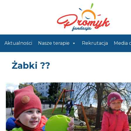
Aktualności
Nasze terapie
Rekrutacja
Media 
Żabki ??