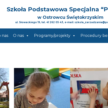
Szkoła Podstawowa Specjalna
“
w Ostrowcu Świętokrzyskim
ul. Słowackiego 19, tel. 41 262 05 43, e-mail: szkola_zarzadzania@p
o nas
O nas
Programy/projekty
Procedury be