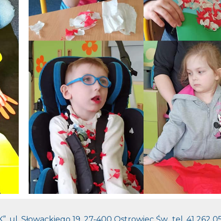
ul. Słowackiego 19, 27-400 Ostrowiec Św., tel. 41 262 