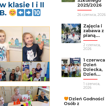
Szkolnego
w klasie I i II
2025/2026
B.
26 czerwca, 2026
Zajęcia i
zabawa z
pianą...
2 czerwca,
2026
1 czerwca
Dzień
Dziecka,
Dzień...
1 czerwca,
2026
Dzień Godności
Osób z