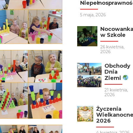
Niepełnosprawnośc
5 maja, 2026
Nocowank
w Szkole
26 kwietnia,
2026
Obchody
Dnia
Ziemi
21 kwietnia,
2026
Życzenia
Wielkanocn
2026
4 kwietnia, 2026