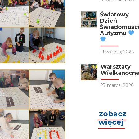
Światowy
Dzień
Świadomośc
Autyzmu
1 kwietnia, 2026
Warsztaty
Wielkanocn
27 marca, 2026
zobacz
więcej