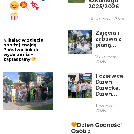
Szkolnego
2025/2026
26 czerwca, 2026
Zajęcia i
zabawa z
Klikając w zdjęcie
pianą...
poniżej znajdą
Państwo link do
wydarzenia –
2 czerwca,
zapraszamy
2026
1 czerwca
Dzień
Dziecka,
Dzień...
1 czerwca,
2026
Dzień Godności
Osób z