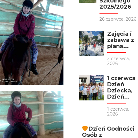
Szkolnego
2025/2026
26 czerwca, 2026
Zajęcia i
zabawa z
pianą...
2 czerwca,
2026
1 czerwca
Dzień
Dziecka,
Dzień...
1 czerwca,
2026
Dzień Godności
Osób z