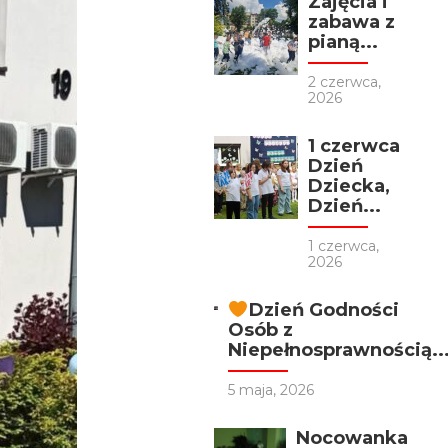
Zajęcia i
zabawa z
pianą...
2 czerwca,
2026
1 czerwca
Dzień
Dziecka,
Dzień...
1 czerwca,
2026
Dzień Godności
Osób z
Niepełnosprawnością..
5 maja, 2026
Nocowanka