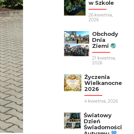
w Szkole
26 kwietnia,
2026
Obchody
Dnia
Ziemi
21 kwietnia,
2026
Życzenia
Wielkanocne
2026
4 kwietnia, 2026
Światowy
Dzień
Świadomości
Autyzmu