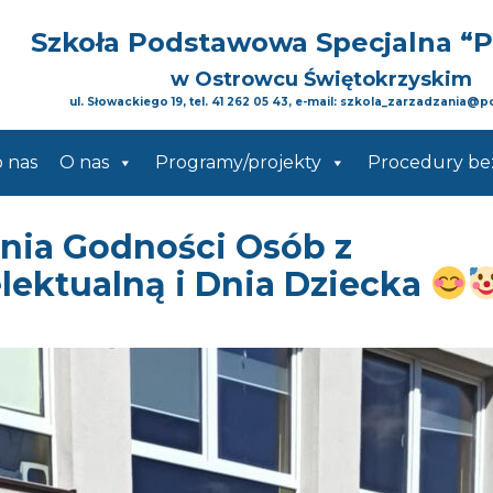
Szkoła Podstawowa Specjalna
“
w Ostrowcu Świętokrzyskim
ul. Słowackiego 19, tel. 41 262 05 43, e-mail: szkola_zarzadzania@p
o nas
O nas
Programy/projekty
Procedury be
Dnia Godności Osób z
lektualną i Dnia Dziecka