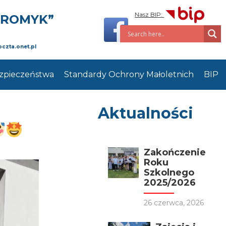
Nasz BIP:
PROMYK”
oczta.onet.pl
zpieczeństwa
Standardy Ochrony Małoletnich
BIP
Aktualności
Zakończenie
Roku
Szkolnego
2025/2026
26 czerwca, 2026