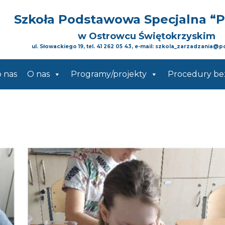
Szkoła Podstawowa Specjalna
“
w Ostrowcu Świętokrzyskim
ul. Słowackiego 19, tel. 41 262 05 43, e-mail: szkola_zarzadzania@p
o nas
O nas
Programy/projekty
Procedury be