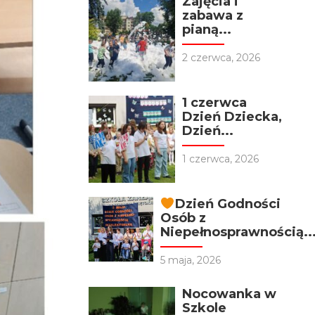
Zajęcia i
zabawa z
pianą...
2 czerwca, 2026
1 czerwca
Dzień Dziecka,
Dzień...
1 czerwca, 2026
Dzień Godności
Osób z
Niepełnosprawnością..
5 maja, 2026
Nocowanka w
Szkole