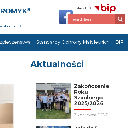
Nasz BIP:
PROMYK”
oczta.onet.pl
zpieczeństwa
Standardy Ochrony Małoletnich
BIP
Aktualności
Zakończenie
Roku
Szkolnego
2025/2026
26 czerwca, 2026