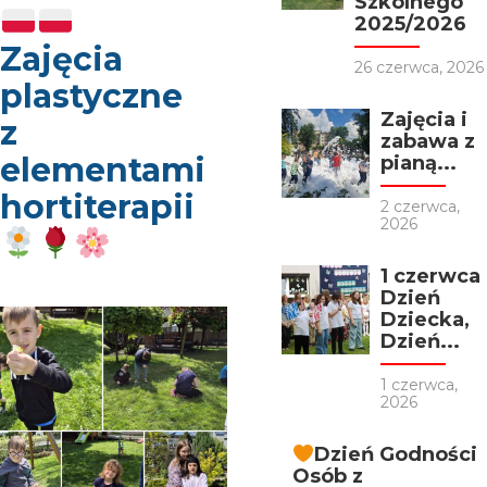
Szkolnego
2025/2026
Zajęcia
26 czerwca, 2026
plastyczne
Zajęcia i
z
zabawa z
elementami
pianą...
hortiterapii
2 czerwca,
2026
1 czerwca
Dzień
Dziecka,
Dzień...
1 czerwca,
2026
Dzień Godności
Osób z