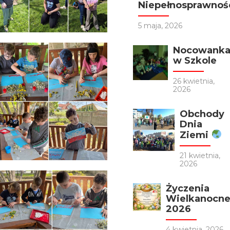
Niepełnosprawnośc
5 maja, 2026
Nocowank
w Szkole
26 kwietnia,
2026
Obchody
Dnia
Ziemi
21 kwietnia,
2026
Życzenia
Wielkanocn
2026
4 kwietnia, 2026