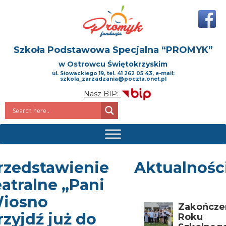
Szkoła Podstawowa Specjalna
“PROMYK”
w Ostrowcu Świętokrzyskim
ul. Słowackiego 19, tel. 41 262 05 43, e-mail:
szkola_zarzadzania@poczta.onet.pl
Nasz BIP:
rzedstawienie
Aktualnośc
eatralne „Pani
iosno
Zakończe
rzyjdź już do
Roku