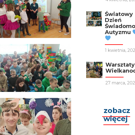
Światowy
Dzień
Świadomo
Autyzmu
1 kwietnia, 20
Warsztaty
Wielkano
27 marca, 202
zobacz
więcej