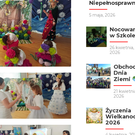
Niepełnosprawno
5 maja, 2026
Nocowa
w Szkol
26 kwietnia,
2026
Obcho
Dnia
Ziemi
21 kwietni
2026
Życzenia
Wielkano
2026
4 kwietnia, 20