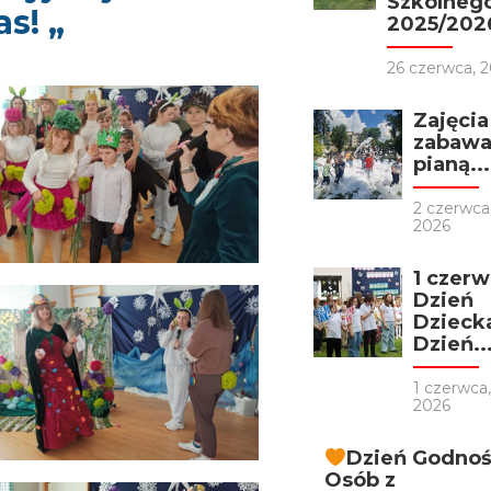
Szkolneg
as! „
2025/202
26 czerwca, 
Zajęcia
zabawa
pianą...
2 czerwca
2026
1 czer
Dzień
Dzieck
Dzień..
1 czerwca
2026
Dzień Godnoś
Osób z