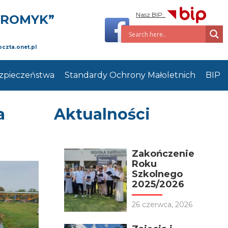
Nasz BIP:
PROMYK”
oczta.onet.pl
zpieczeństwa
Standardy Ochrony Małoletnich
BIP
a
Aktualności
Zakończenie
Roku
Szkolnego
2025/2026
26 czerwca, 2026