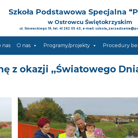
Szkoła Podstawowa Specjalna
“
w Ostrowcu Świętokrzyskim
ul. Słowackiego 19, tel. 41 262 05 43, e-mail: szkola_zarzadzania@p
o nas
O nas
Programy/projekty
Procedury be
ę z okazji ,,Światowego Dni