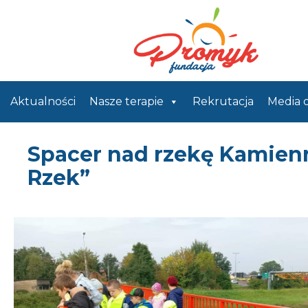
Aktualności
Nasze terapie
Rekrutacja
Media 
Spacer nad rzekę Kamienn
Rzek”