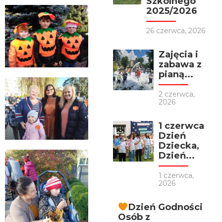
Szkolnego
2025/2026
26 czerwca, 2026
Zajęcia i
zabawa z
pianą...
2 czerwca,
2026
1 czerwca
Dzień
Dziecka,
Dzień...
1 czerwca,
2026
Dzień Godności
Osób z