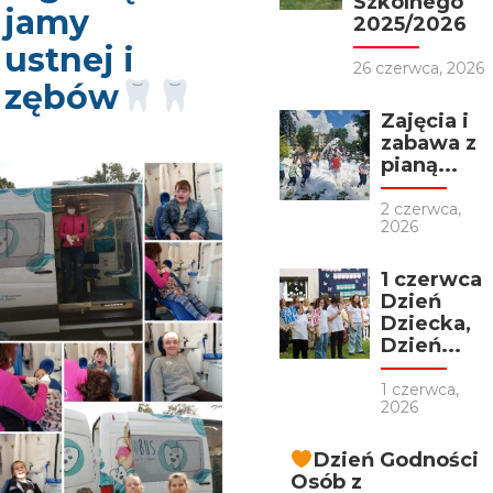
Szkolnego
jamy
2025/2026
ustnej i
26 czerwca, 2026
zębów
Zajęcia i
zabawa z
pianą...
2 czerwca,
2026
1 czerwca
Dzień
Dziecka,
Dzień...
1 czerwca,
2026
Dzień Godności
Osób z