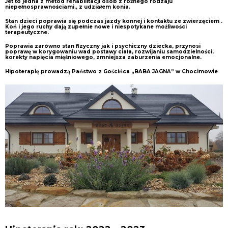
Jet to jedna z metod rehabilitacji osób z różnego rodzaju
niepełnosprawnościami., z udziałem konia.
Stan dzieci poprawia się podczas jazdy konnej i kontaktu ze zwierzęciem .
Koń i jego ruchy dają zupełnie nowe i niespotykane możliwości
terapeutyczne.
Poprawia zarówno stan fizyczny jak i psychiczny dziecka, przynosi
poprawę w korygowaniu wad postawy ciała, rozwijaniu samodzielności,
korekty napięcia mięśniowego, zmniejsza zaburzenia emocjonalne.
Hipoterapię prowadzą Państwo z Gościńca „BABA JAGNA” w Chocimowie