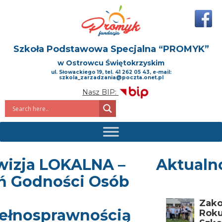
Szkoła Podstawowa Specjalna
“PROMYK”
w Ostrowcu Świętokrzyskim
ul. Słowackiego 19, tel. 41 262 05 43, e-mail:
szkola_zarzadzania@poczta.onet.pl
Nasz BIP:
wizja LOKALNA –
Aktualn
ń Godności Osób
Zako
ełnosprawnością
Rok