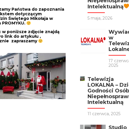
Niepełnospraw
Intelektualną
zamy Państwa do zapoznania
tekstem dotyczącym
5 maja, 2026
zin Świętego Mikołaja w
m PROMYKU.
Wywia
c w poniższe zdjęcie znajdą
 link do artykułu ,
w
znie zapraszamy
Telewiz
Lokalne
17 czerwc
2025
Telewizja
LOKALNA – Dzi
Godności Osób
Niepełnospraw
Intelektualną
11 czerwca, 2025
Studio