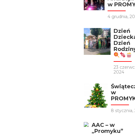
w PROM
4 grudnia, 2
Dzień
Dziecka
Dzień
Rodzin
23 czerwc
2024
Świątec
w
PROMY
8 stycznia,
AAC – w
„Promyku”