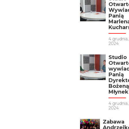
Otwart
Wywiad
Panią
Marlen
Kuchar
4 grudnia,
2024
Studio
Otwart
wywiad
Panią
Dyrekt
Bożeną
Młynek
4 grudnia,
2024
Zabawa
Andrzej