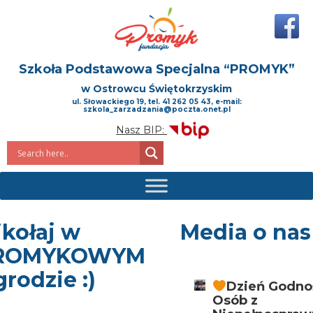
Szkoła Podstawowa Specjalna
“PROMYK”
w Ostrowcu Świętokrzyskim
ul. Słowackiego 19, tel. 41 262 05 43, e-mail:
szkola_zarzadzania@poczta.onet.pl
Nasz BIP:
kołaj w
Media o nas
ROMYKOWYM
rodzie :)
Dzień Godno
Osób z